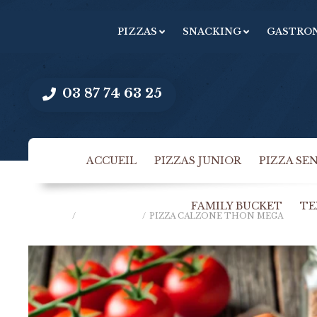
PIZZAS
SNACKING
GASTRO
03 87 74 63 25
ACCUEIL
PIZZAS JUNIOR
PIZZA SE
FAMILY BUCKET
TE
ACCUEIL
/
PIZZAS MÉGA
/
PIZZA CALZONE THON MEGA