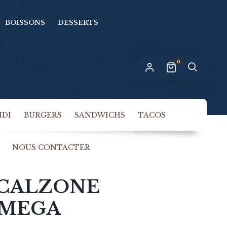
BOISSONS
DESSERTS
n lien permettant de définir un nouveau
ot de passe sera envoyé à votre adresse
-mail.
0
s données personnelles seront utilisées pour vous
compagner au cours de votre visite du site web,
rer l’accès à votre compte, et pour d’autres raisons
politique de confidentialité
crites dans notre
.
IDI
BURGERS
SANDWICHS
TACOS
S’INSCRIRE
NOUS CONTACTER
 CALZONE
 MEGA