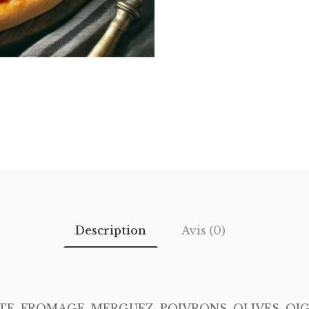
Description
Avis (0)
E, FROMAGE, MERGUEZ, POIVRONS, OLIVES, OI