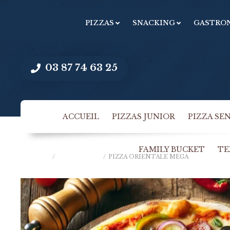
PIZZAS
SNACKING
GASTRO
03 87 74 63 25
ACCUEIL
PIZZAS JUNIOR
PIZZA SE
FAMILY BUCKET
TE
ACCUEIL
/
PIZZAS MÉGA
/
PIZZA ORIENTALE MEGA