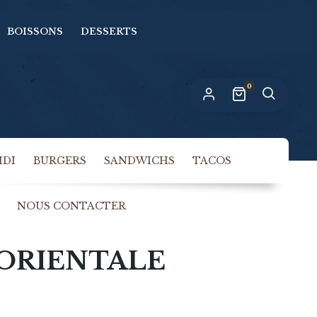
BOISSONS
DESSERTS
n lien permettant de définir un nouveau
ot de passe sera envoyé à votre adresse
-mail.
0
s données personnelles seront utilisées pour vous
compagner au cours de votre visite du site web,
rer l’accès à votre compte, et pour d’autres raisons
politique de confidentialité
crites dans notre
.
IDI
BURGERS
SANDWICHS
TACOS
S’INSCRIRE
NOUS CONTACTER
 ORIENTALE