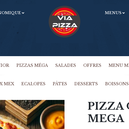
NOMIQUE
MENUS
U
OBLIGATOIRE
MOT DE PASSE
*
m
e
Vo
ac
SE SOUVENIR DE MOI
gé
SE CONNECTER
dé
NIOR
PIZZAS MÉGA
SALADES
OFFRES
MENU M
Mot de passe perdu ?
X MEX
ECALOPES
PÂTES
DESSERTS
BOISSONS
PIZZA
MEGA