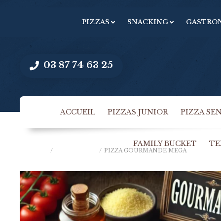
PIZZAS
SNACKING
GASTRO
03 87 74 63 25
ACCUEIL
PIZZAS JUNIOR
PIZZA SE
FAMILY BUCKET
TE
ACCUEIL
/
PIZZAS MÉGA
/
PIZZA GOURMANDE MEGA