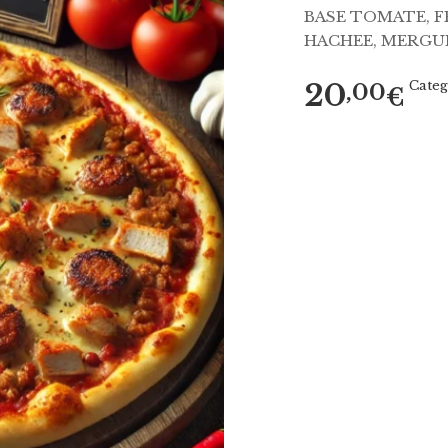
BASE TOMATE, F
HACHEE, MERGU
20
Categ
,00
€