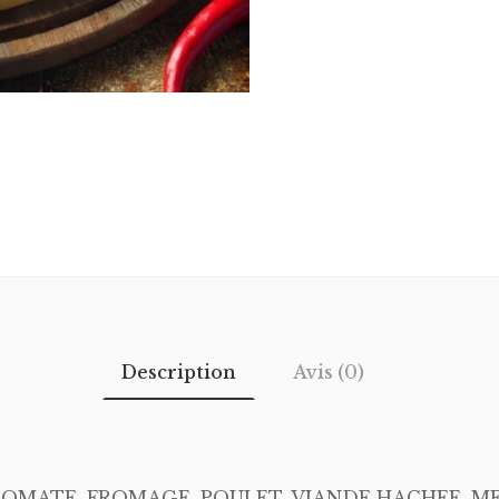
Description
Avis (0)
TOMATE, FROMAGE, POULET, VIANDE HACHEE, M