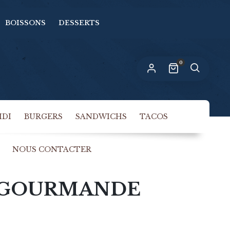
BOISSONS
DESSERTS
n lien permettant de définir un nouveau
ot de passe sera envoyé à votre adresse
-mail.
0
s données personnelles seront utilisées pour vous
compagner au cours de votre visite du site web,
rer l’accès à votre compte, et pour d’autres raisons
politique de confidentialité
crites dans notre
.
IDI
BURGERS
SANDWICHS
TACOS
S’INSCRIRE
NOUS CONTACTER
 GOURMANDE