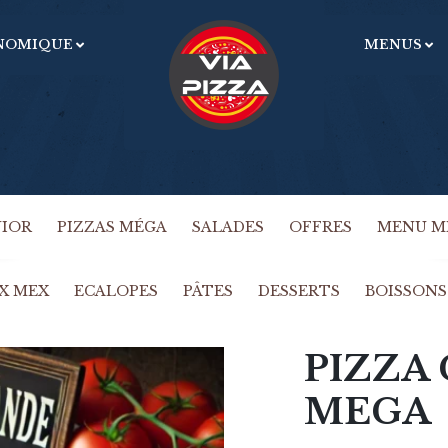
NOMIQUE
MENUS
U
OBLIGATOIRE
MOT DE PASSE
*
m
e
Vo
ac
SE SOUVENIR DE MOI
gé
SE CONNECTER
dé
NIOR
PIZZAS MÉGA
SALADES
OFFRES
MENU M
Mot de passe perdu ?
X MEX
ECALOPES
PÂTES
DESSERTS
BOISSONS
PIZZA
MEGA