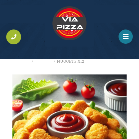
ACCUEIL
/
TEXMEX
/
NUGGETS X12