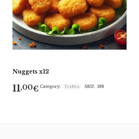
Nuggets x12
11
,00
Category:
SKU:
188
€
TexMex