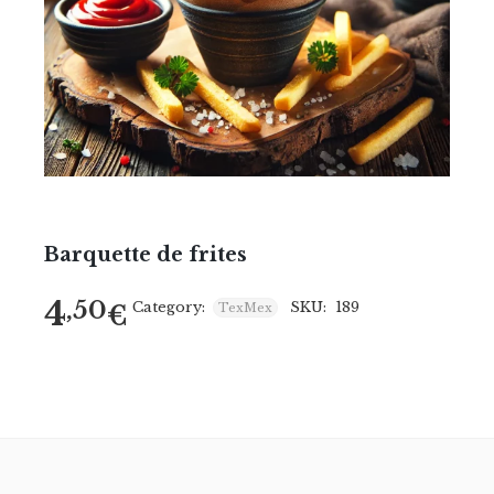
Barquette de frites
4
,50
Category:
SKU:
189
€
TexMex