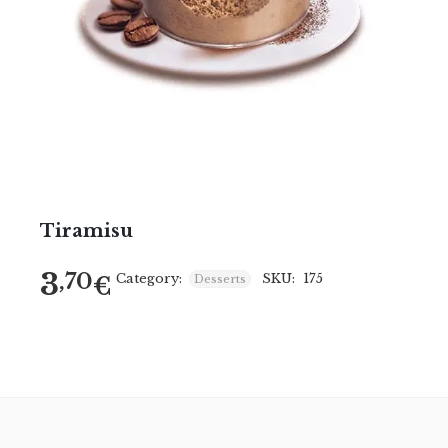
Tiramisu
3
,70
Category:
SKU:
175
€
Desserts