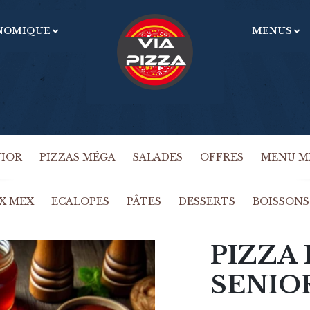
NOMIQUE
MENUS
U
OBLIGATOIRE
MOT DE PASSE
*
m
e
Vo
ac
SE SOUVENIR DE MOI
gé
SE CONNECTER
dé
NIOR
PIZZAS MÉGA
SALADES
OFFRES
MENU M
Mot de passe perdu ?
X MEX
ECALOPES
PÂTES
DESSERTS
BOISSONS
PIZZA
SENIO