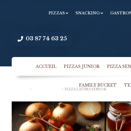
PIZZAS
SNACKING
GASTRO
03 87 74 63 25
ACCUEIL
PIZZAS JUNIOR
PIZZA SE
FAMILY BUCKET
TE
ACCUEIL
/
PIZZASSENIOR
/
PIZZA LATINA SENIOR