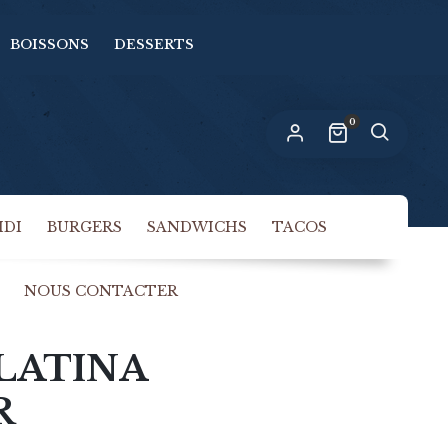
BOISSONS
DESSERTS
n lien permettant de définir un nouveau
ot de passe sera envoyé à votre adresse
-mail.
0
s données personnelles seront utilisées pour vous
compagner au cours de votre visite du site web,
rer l’accès à votre compte, et pour d’autres raisons
politique de confidentialité
crites dans notre
.
IDI
BURGERS
SANDWICHS
TACOS
S’INSCRIRE
NOUS CONTACTER
 LATINA
R