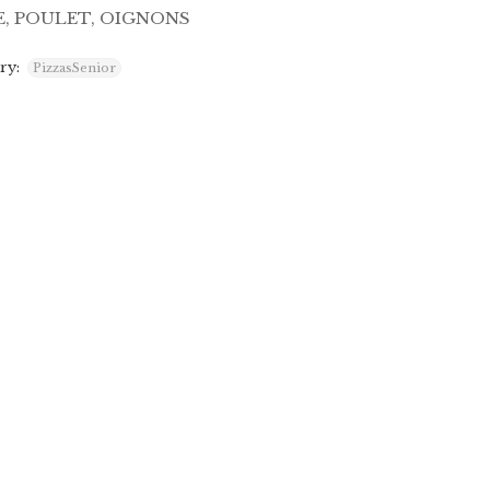
, POULET, OIGNONS
ry:
PizzasSenior