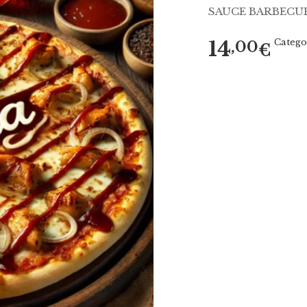
SAUCE BARBECUE
14
Catego
,00
€