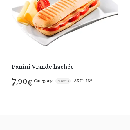
Panini Viande hachée
7
,90
Category:
SKU:
132
€
Paninis