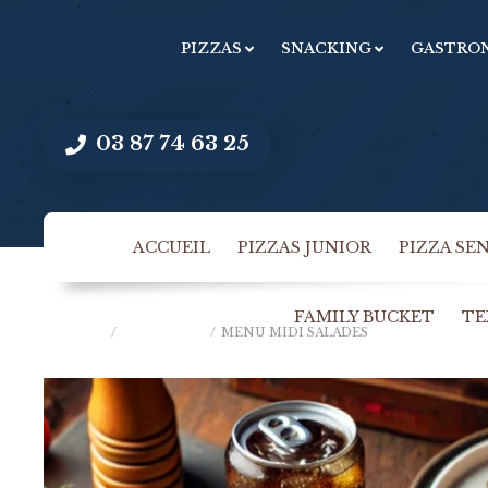
PIZZAS
SNACKING
GASTRO
03 87 74 63 25
ACCUEIL
PIZZAS JUNIOR
PIZZA SE
FAMILY BUCKET
TE
ACCUEIL
/
MENU MIDI
/
MENU MIDI SALADES