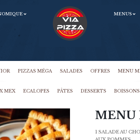
NOMIQUE
MENUS
U
OBLIGATOIRE
MOT DE PASSE
*
m
e
Vo
ac
SE SOUVENIR DE MOI
gé
SE CONNECTER
dé
NIOR
PIZZAS MÉGA
SALADES
OFFRES
MENU M
Mot de passe perdu ?
X MEX
ECALOPES
PÂTES
DESSERTS
BOISSONS
MENU 
1 SALADE AU CHO
AUX POMMES