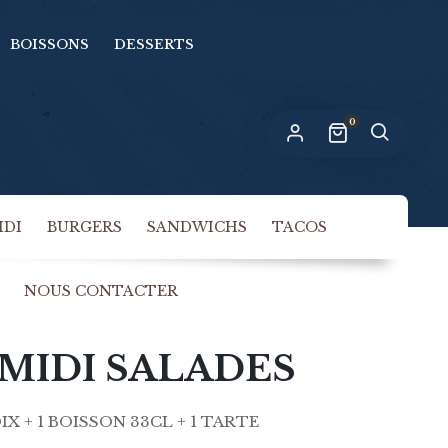
BOISSONS
DESSERTS
n lien permettant de définir un nouveau
ot de passe sera envoyé à votre adresse
-mail.
0
s données personnelles seront utilisées pour vous
compagner au cours de votre visite du site web,
rer l’accès à votre compte, et pour d’autres raisons
politique de confidentialité
crites dans notre
.
IDI
BURGERS
SANDWICHS
TACOS
S’INSCRIRE
NOUS CONTACTER
MIDI SALADES
IX + 1 BOISSON 33CL + 1 TARTE