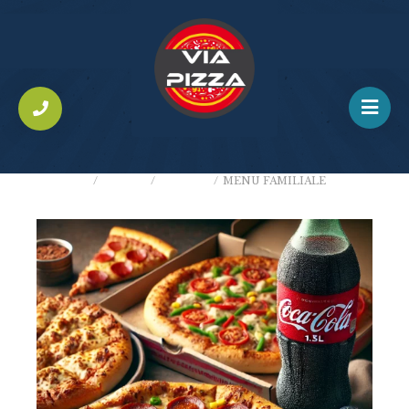
ACCUEIL
/
MENUS
/
2 PIZZAS
/
MENU FAMILIALE