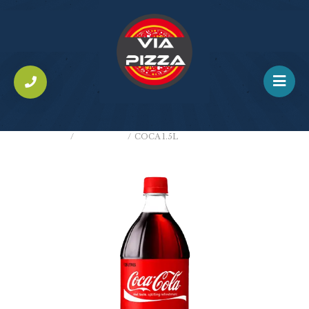
ACCUEIL
/
BOISSONS
/
COCA 1.5L