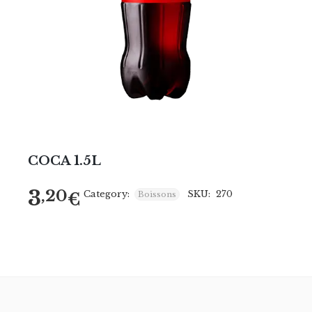
COCA 1.5L
3
,20
Category:
SKU:
270
€
Boissons