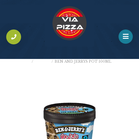
ACCUEIL
/
GLACES
/
BEN AND JERRYS POT 100ML