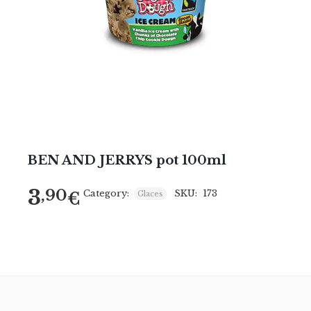
BEN AND JERRYS pot 100ml
3
,90
Category:
SKU:
173
€
Glaces