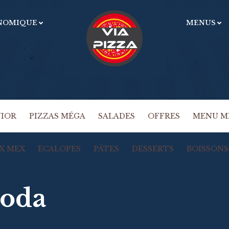
NOMIQUE
MENUS
U
OBLIGATOIRE
MOT DE PASSE
*
m
e
Vo
ac
SE SOUVENIR DE MOI
gé
SE CONNECTER
dé
NIOR
PIZZAS MÉGA
SALADES
OFFRES
MENU M
Mot de passe perdu ?
X MEX
ECALOPES
PÂTES
DESSERTS
BOISSONS
Soda