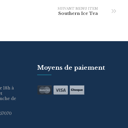
SUIVANT MENU ITEM
Southern Ice Tea
Moyens de paiement
e 18h à
et
anche de
57070