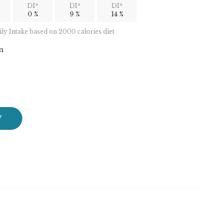
DI*
DI*
DI*
0 %
9 %
14 %
y Intake based on 2000 calories diet
n
W