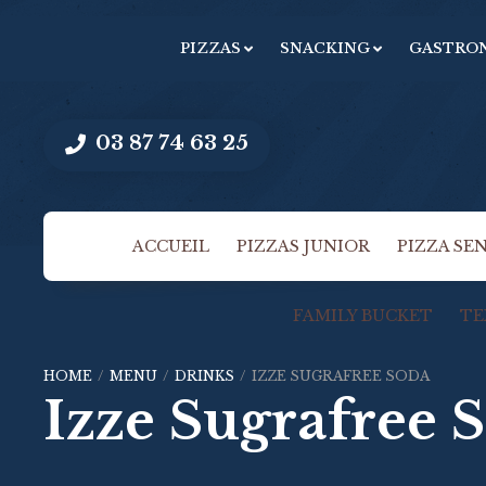
PIZZAS
SNACKING
GASTRO
03 87 74 63 25
ACCUEIL
PIZZAS JUNIOR
PIZZA SE
FAMILY BUCKET
TE
HOME
/
MENU
/
DRINKS
/
IZZE SUGRAFREE SODA
Izze Sugrafree 