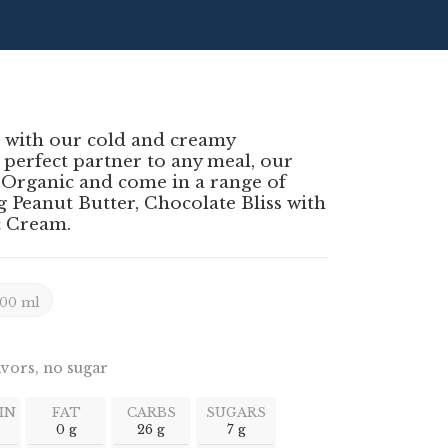
 with our cold and creamy
 perfect partner to any meal, our
 Organic and come in a range of
g Peanut Butter, Chocolate Bliss with
 Cream.
00 ml
avors, no sugar
IN
FAT
CARBS
SUGARS
0 g
26 g
7 g