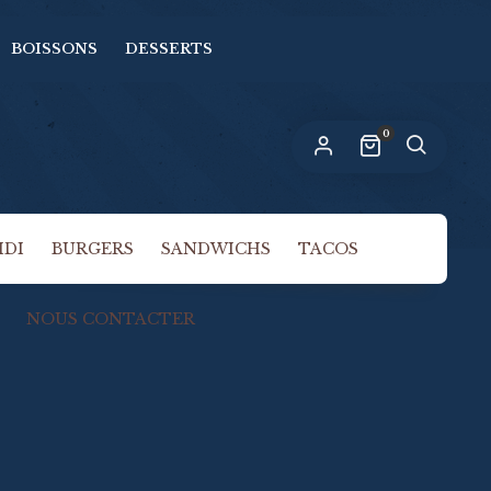
BOISSONS
DESSERTS
n lien permettant de définir un nouveau
ot de passe sera envoyé à votre adresse
-mail.
0
s données personnelles seront utilisées pour vous
compagner au cours de votre visite du site web,
rer l’accès à votre compte, et pour d’autres raisons
politique de confidentialité
crites dans notre
.
IDI
BURGERS
SANDWICHS
TACOS
S’INSCRIRE
NOUS CONTACTER