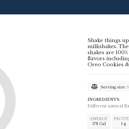
Shake things up
milkshakes. The
shakes are 100%
flavors includin
Oreo Cookies &
Serving size:
5
INGREDIENTS:
Different natural fl
ENERGY
PROTE
178 Cal
1 g