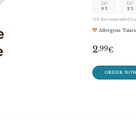
DI*
DI*
9 %
2 %
*DI: Recommended Dail
Allergens: Tauri
2
,99
€
ORDER NO